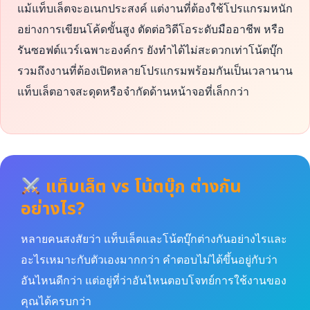
แม้แท็บเล็ตจะอเนกประสงค์ แต่งานที่ต้องใช้โปรแกรมหนัก
อย่างการเขียนโค้ดขั้นสูง ตัดต่อวิดีโอระดับมืออาชีพ หรือ
รันซอฟต์แวร์เฉพาะองค์กร ยังทำได้ไม่สะดวกเท่าโน้ตบุ๊ก
รวมถึงงานที่ต้องเปิดหลายโปรแกรมพร้อมกันเป็นเวลานาน
แท็บเล็ตอาจสะดุดหรือจำกัดด้านหน้าจอที่เล็กกว่า
แท็บเล็ต vs โน้ตบุ๊ก ต่างกัน
อย่างไร?
หลายคนสงสัยว่า แท็บเล็ตและโน้ตบุ๊กต่างกันอย่างไรและ
อะไรเหมาะกับตัวเองมากกว่า คำตอบไม่ได้ขึ้นอยู่กับว่า
อันไหนดีกว่า แต่อยู่ที่ว่าอันไหนตอบโจทย์การใช้งานของ
คุณได้ครบกว่า