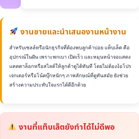
งานขายและนำเสนองานหน้างาน
สำหรับเซลล์หรือนักธุรกิจที่ต้องพบลูกค้าบ่อย แท็บเล็ต คือ
อุปกรณ์ในฝัน เพราะพกเบา เปิดเร็ว และหมุนหน้าจอแสดง
แคตตาล็อกหรือสไลด์ให้ลูกค้าดูได้ทันที โดยไม่ต้องง้อโปร
เจกเตอร์หรือโน้ตบุ๊กหนักๆ ภาพลักษณ์ที่ดูทันสมัย ยังช่วย
สร้างความประทับใจแรกได้ดีอีกด้วย
งานที่แท็บเล็ตยังทำได้ไม่ดีพอ