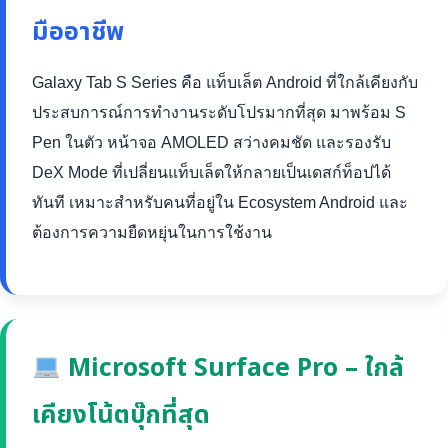
มืออาชีพ
Galaxy Tab S Series คือ แท็บเล็ต Android ที่ใกล้เคียงกับ
ประสบการณ์การทำงานระดับโปรมากที่สุด มาพร้อม S
Pen ในตัว หน้าจอ AMOLED สว่างคมชัด และรองรับ
DeX Mode ที่เปลี่ยนแท็บเล็ตให้กลายเป็นเดสก์ท็อปได้
ทันที เหมาะสำหรับคนที่อยู่ใน Ecosystem Android และ
ต้องการความยืดหยุ่นในการใช้งาน
Microsoft Surface Pro – ใกล้
เคียงโน้ตบุ๊กที่สุด