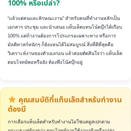
100% หรือเปล่า?
“แล้วแต่คนและลักษณะงาน” สำหรับคนที่ทำงานหลักเป็น
เอกสาร ประชุม และนำเสนอ แท็บเล็ตแทนโน้ตบุ๊กได้เกือบ
100% แต่ถ้างานต้องการโปรแกรมเฉพาะทาง หรือการ
มัลติทาสก์หนักๆ ก็ยังแทนได้ไม่สมบูรณ์ สิ่งที่ดีที่สุดคือ
วิเคราะห์งานของตัวเองก่อน แล้วค่อยตัดสินใจว่า แท็บเล็ต
ตอบโจทย์พอหรือยัง ต้องพึ่งโน้ตบุ๊กอยู่
คุณสมบัติที่แท็บเล็ตสำหรับทำงาน
ต้องมี
การเลือกแท็บเล็ตสำหรับทำงานไม่ใช่แค่ดูสเปกตาม
กระแส แต่ต้องดูว่า ตอบโจทย์การใช้งานจริงหรือเปล่า