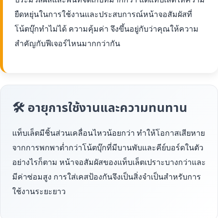
ยืดหยุ่นในการใช้งานและประสบการณ์หน้าจอสัมผัสที่
โน้ตบุ๊กทำไม่ได้ ความคุ้มค่า จึงขึ้นอยู่กับว่าคุณให้ความ
สำคัญกับฟีเจอร์ไหนมากกว่ากัน
🛠 อายุการใช้งานและความทนทาน
แท็บเล็ตมีชิ้นส่วนเคลื่อนไหวน้อยกว่า ทำให้โอกาสเสียหาย
จากการพกพาต่ำกว่าโน้ตบุ๊กที่มีบานพับและคีย์บอร์ดในตัว
อย่างไรก็ตาม หน้าจอสัมผัสของแท็บเล็ตเปราะบางกว่าและ
มีค่าซ่อมสูง การใส่เคสป้องกันจึงเป็นสิ่งจำเป็นสำหรับการ
ใช้งานระยะยาว