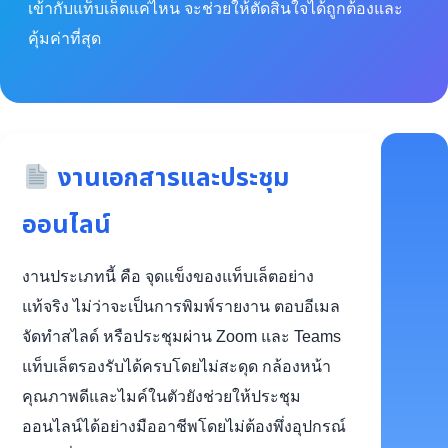
เข้ากับแท็บเล็ตแค่ไหน จะช่วยให้ตัดสินใจได้ถูกต้องและ
คุ้มค่าที่สุด
งานเอกสารและประชุม
ออนไลน์
งานประเภทนี้ คือ จุดแข็งของแท็บเล็ตอย่าง
แท้จริง ไม่ว่าจะเป็นการพิมพ์รายงาน ตอบอีเมล
จัดทำสไลด์ หรือประชุมผ่าน Zoom และ Teams
แท็บเล็ตรองรับได้ครบโดยไม่สะดุด กล้องหน้า
คุณภาพดีและไมค์ในตัวยังช่วยให้ประชุม
ออนไลน์ได้อย่างมืออาชีพโดยไม่ต้องพึ่งอุปกรณ์