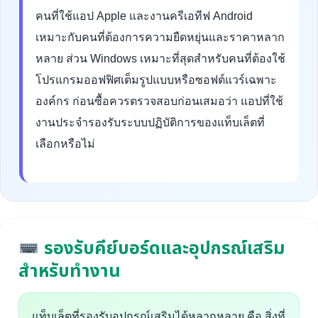
คนที่ใช้แอป Apple และงานครีเอทีฟ Android
เหมาะกับคนที่ต้องการความยืดหยุ่นและราคาหลาก
หลาย ส่วน Windows เหมาะที่สุดสำหรับคนที่ต้องใช้
โปรแกรมออฟฟิศเต็มรูปแบบหรือซอฟต์แวร์เฉพาะ
องค์กร ก่อนซื้อควรตรวจสอบก่อนเสมอว่า แอปที่ใช้
งานประจำรองรับระบบปฏิบัติการของแท็บเล็ตที่
เลือกหรือไม่
รองรับคีย์บอร์ดและอุปกรณ์เสริม
สำหรับทำงาน
แท็บเล็ตที่รองรับอุปกรณ์เสริมได้หลากหลาย คือ สิ่งที่