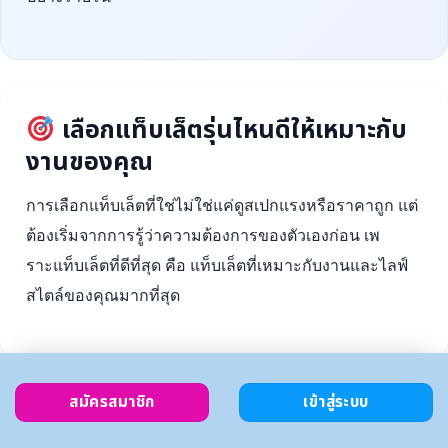
เลือกแท็บเล็ตรุ่นไหนดีให้เหมาะกับ
งานของคุณ
การเลือกแท็บเล็ตที่ใช่ไม่ใช่แค่ดูสเปกแรงหรือราคาถูก แต่
ต้องเริ่มจากการรู้ว่าความต้องการของตัวเองก่อน เพ
ราะแท็บเล็ตที่ดีที่สุด คือ แท็บเล็ตที่เหมาะกับงานและไลฟ์
สไตล์ของคุณมากที่สุด
สมัครสมาชิก
เข้าสู่ระบบ
ตั้งงบ
เลือกตาม